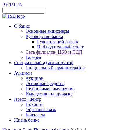
РУ
ТҶ
EN
О банке
Основные акционеры
Руководство банка
Руководящий состав
Наблюдательный совет
Сеть филиалов, ЦБО и ПДП
Галерея
Специальный администратор
Специальный администратор
Аукцион
Аукцион
Основные средства
Недвижимое имущество
Имущество на продажу
Пресс - центр
Новости
Обратная связь
Контакты
Жизнь банка
Интернет-Банк
Проверка баланса
21:31:41