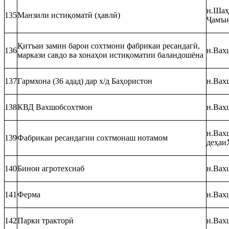
н.Шаҳр
135
Манзили истиқоматӣ (ҳавлӣ)
Ҷамъи
Қитъаи замин барои сохтмони фабрикаи ресандагӣ,
136
н.Вах
маркази савдо ва хонаҳои истиқоматии баландошёна
137
Гармхона (36 адад) дар х/д Баҳористон
н.Вах
138
КВД Вахшобсохтмон
н.Вахш
н.Вахш
139
Фабрикаи ресандагии сохтмонаш нотамом
деҳаи
140
Бинои агротехснаб
н.Вахш
141
Ферма
н.Вахш
142
Парки тракторӣ
н.Вах