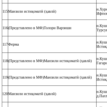
н.Хуро
115
Манзили истиқоматӣ (ҳавлӣ)
Ифтих
н.Кушо
116
(Представлено в МФ)Толори Варзиши
Турсу
н.Куш
117
Ферма
Истиқ
н.Кушо
118
(Представлено в МФ)Манзили истиқоматӣ (ҳавлӣ)
Гагари
н.Куш
119
(Представлено в МФ)Манзили истиқоматӣ (ҳавлӣ)
Истиқ
н.Кушо
120
Манзили истиқоматӣ (ҳавлӣ)
д.Пах