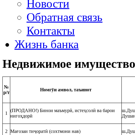
Новости
Обратная связь
Контакты
Жизнь банка
Недвижимое имуществ
№
Номгӯи амвол, таъинот
р/т
(ПРОДАНО!) Бинои маъмурӣ, истеҳсолӣ ва барои
ш.Душ
1
нигоҳдорӣ
Душан
2
Мағозаи тиҷоратӣ (сохтмони нав)
ш.Душ