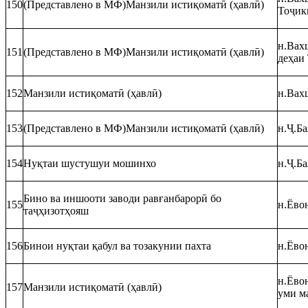
150
(Представлено в МФ)Манзили истиқоматӣ (ҳавлӣ)
Тоҷик
н.Вах
151
(Представлено в МФ)Манзили истиқоматӣ (ҳавлӣ)
деҳаи
152
Манзили истиқоматӣ (ҳавлӣ)
н.Вахш
153
(Представлено в МФ)Манзили истиқоматӣ (ҳавлӣ)
н.Ҷ.Ба
154
Нуқтаи шустушуи мошинхо
н.Ҷ.Ба
Бино ва иншооти заводи равғанбарорӣ бо
155
н.Ёвон
таҷҳизотҳояш
156
Бинои нуқтаи қабул ва тозакунии пахта
н.Ёвон
н.Ёвон
157
Манзили истиқоматӣ (ҳавлӣ)
уми м