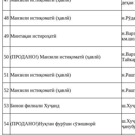
деҳаи
48
Манзили истиқоматӣ (ҳавлӣ)
н.Рӯд
н.Варз
49
Минтақаи истироҳатӣ
км.шо
н.Варз
50
(ПРОДАНО!) Манзили истиқоматӣ (ҳавлӣ)
Тайка
51
Манзили истиқоматӣ (ҳавлӣ)
н.Рашт
52
Манзили истиқоматӣ (ҳавлӣ)
н.Раш
53
Бинои филиали Хуҷанд
ш.Хуҷ
ш.Хуҷ
54
(ПРОДАНО!)Нуқтаи фурӯши сӯзишворӣ
ҷануб