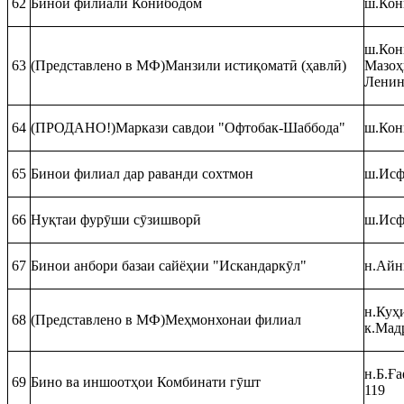
62
Бинои филиали Конибодом
ш.Кон
ш.Кони
63
(Представлено в МФ)Манзили истиқоматӣ (ҳавлӣ)
Мазоҳ
Ленин
64
(ПРОДАНО!)Маркази савдои "Офтобак-Шаббода"
ш.Кон
65
Бинои филиал дар раванди сохтмон
ш.Исф
66
Нуқтаи фурӯши сӯзишворӣ
ш.Исф
67
Бинои анбори базаи сайёҳии "Искандаркӯл"
н.Айнӣ
н.Куҳи
68
(Представлено в МФ)Меҳмонхонаи филиал
к.Мад
н.Б.Ғ
69
Бино ва иншоотҳои Комбинати гӯшт
119