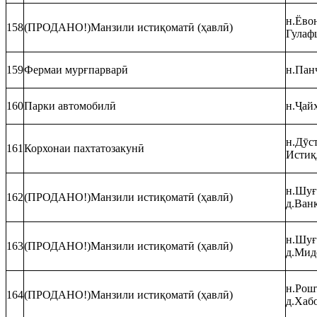
н.Ёвон
158
(ПРОДАНО!)Манзили истиқоматӣ (ҳавлӣ)
Гулаф
159
Фермаи мурғпарварӣ
н.Панҷ
160
Парки автомобилӣ
н.Ҷайҳ
н.Дӯст
161
Корхонаи пахтатозакунӣ
Истиқ
н.Шуғн
162
(ПРОДАНО!)Манзили истиқоматӣ (ҳавлӣ)
д.Ван
н.Шуғ
163
(ПРОДАНО!)Манзили истиқоматӣ (ҳавлӣ)
д.Мид
н.Рошт
164
(ПРОДАНО!)Манзили истиқоматӣ (ҳавлӣ)
д.Хаб