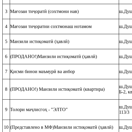
3
Мағозаи тиҷоратӣ (сохтмони нав)
ш.Душ
4
Мағозаи тиҷоратии сохтмонаш нотамом
ш.Душ
5
Манзили истиқоматӣ (ҳавлӣ)
ш.Душа
6
(ПРОДАНО!)Манзили истиқоматӣ (ҳавлӣ)
ш.Душ
7
Қисми бинои маъмурӣ ва анбор
ш.Душ
ш.Душ
8
(ПРОДАНО!) Манзили истиқоматӣ (квартира)
Б-2, к
ш.Душ
9
Толори маҷлисгоҳ - "ЭЛТО"
113/3
10
(Представлено в МФ)Манзили истиқоматӣ (ҳавлӣ)
ш.Душ