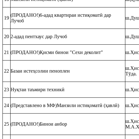
(ПРОДАНО!)6-адад квартираи истиқоматӣ дар
19
ш.Душ
Лучоб
20
2-адад пентхаус дар Лучоб
ш.Душ
21
(ПРОДАНО!)Қисми бинои "Сехи деколит"
ш.Ҳис
ш.Ҳисо
22
Базаи истеҳсолии пеноплен
Тӯда.
23
Нуқтаи таъмири техникӣ
ш.Ҳис
24
(Представлено в МФ)Манзили истиқоматӣ (ҳавлӣ)
ш.Ҳис
ш.Ҳис
25
(ПРОДАНО!)Бинои анбор
М.А.Ҳ