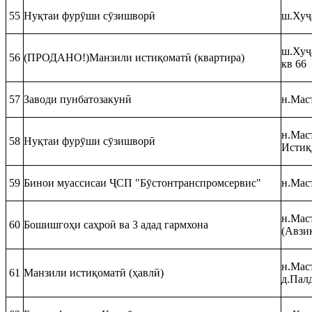
55
Нуқтаи фурӯши сӯзишворӣ
ш.Хуҷ
ш.Хуҷ
56
(ПРОДАНО!)Манзили истиқоматӣ (квартира)
кв 66
57
Заводи пунбатозакунӣ
н.Маст
н.Маст
58
Нуқтаи фурӯши сӯзишворӣ
Истиқ
59
Бинои муассисаи ҶСП "Бӯстонтранспромсервис"
н.Мас
н.Маст
60
Бошишгоҳи саҳроӣ ва 3 адад гармхона
(Авзи
н.Маст
61
Манзили истиқоматӣ (ҳавлӣ)
д.Пал