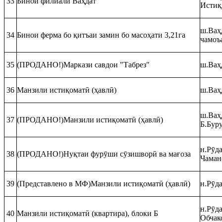
33
Бинои филиали Ваҳдат
Истиқ
ш.Ваҳ
34
Бинои ферма бо қитъаи замин бо масоҳати 3,21га
чамоъ
35
(ПРОДАНО!)Маркази савдои "Табрез"
ш.Ваҳ
36
Манзили истиқоматӣ (ҳавлӣ)
ш.Ваҳ
ш.Ваҳд
37
(ПРОДАНО!)Манзили истиқоматӣ (ҳавлӣ)
Б.Бур
н.Рӯда
38
(ПРОДАНО!)Нуқтаи фурӯши сӯзишворӣ ва мағоза
Чаман
39
(Представлено в МФ)Манзили истиқоматӣ (ҳавлӣ)
н.Рӯда
н.Рӯда
40
Манзили истиқоматӣ (квартира), блоки Б
Обчак