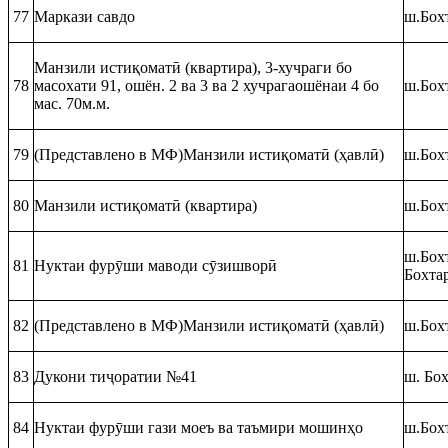
77
Маркази савдо
ш.Бохт
Манзили истиқоматӣ (квартира), 3-хучраги бо
78
масохати 91, ошён. 2 ва 3 ва 2 хучрагаошёнаи 4 бо
ш.Бох
мас. 70м.м.
79
(Представлено в МФ)Манзили истиқоматӣ (ҳавлӣ)
ш.Бох
80
Манзили истиқоматӣ (квартира)
ш.Бохт
ш.Бох
81
Нуктаи фурӯши маводи сӯзишворӣ
Бохта
82
(Представлено в МФ)Манзили истиқоматӣ (ҳавлӣ)
ш.Бохт
83
Дукони тиҷоратии №41
ш. Бо
84
Нуктаи фурӯши гази моеъ ва таъмири мошинҳо
ш.Бох