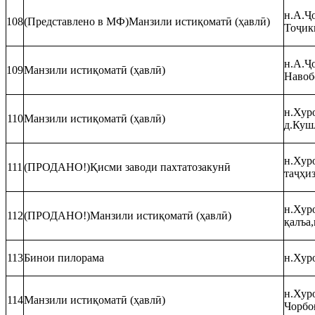
н.А.Ҷо
108
(Представлено в МФ)Манзили истиқоматӣ (ҳавлӣ)
Тоҷик
н.А.Ҷ
109
Манзили истиқоматӣ (ҳавлӣ)
Навоб
н.Хуро
110
Манзили истиқоматӣ (ҳавлӣ)
д.Кушл
н.Хуро
111
(ПРОДАНО!)Қисми заводи пахтатозакунӣ
таҷҳи
н.Хуро
112
(ПРОДАНО!)Манзили истиқоматӣ (ҳавлӣ)
қалъа,
113
Бинои пилорама
н.Хуро
н.Хуро
114
Манзили истиқоматӣ (ҳавлӣ)
Чорбо