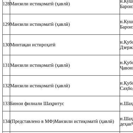
н.Кушо
128
Манзили истиқоматӣ (ҳавлӣ)
Барои
н.Кушо
129
Манзили истиқоматӣ (ҳавлӣ)
Барои
н.Қубо
130
Минтақаи истироҳатӣ
Дзерж
н.Қубо
131
Манзили истиқоматӣ (ҳавлӣ)
Ҷавон
н.Қубо
132
Манзили истиқоматӣ (ҳавлӣ)
Саҳбо,
133
Бинои филиали Шаҳритус
н.Шаҳ
н.Шаҳр
134
(Представлено в МФ)Манзили истиқоматӣ (ҳавлӣ)
деҳаи