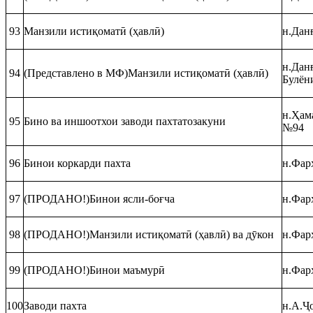
93
Манзили истиқоматӣ (ҳавлӣ)
н.Данғ
н.Данғ
94
(Представлено в МФ)Манзили истиқоматӣ (ҳавлӣ)
Булён
н.Ҳам
95
Бино ва иншоотхои заводи пахтатозакуни
№94
96
Бинои коркарди пахта
н.Фар
97
(ПРОДАНО!)Бинои ясли-боғча
н.Фарх
98
(ПРОДАНО!)Манзили истиқоматӣ (ҳавлӣ) ва дӯкон
н.Фарх
99
(ПРОДАНО!)Бинои маъмурӣ
н.Фар
100
Заводи пахта
н.А.Ҷ