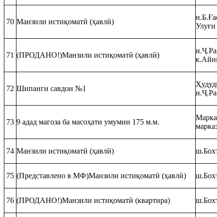
н.Б.Ға
70
Манзили истиқоматӣ (ҳавлӣ)
Улуғи 
н.Ҷ.Р
71
(ПРОДАНО!)Манзили истиқоматӣ (ҳавлӣ)
к.Айн
Ҳудуд
72
Шипанги савдои №1
н.Ҷ.Р
Марка
73
9 адад магоза ба масоҳати умумии 175 м.м.
марка
74
Манзили истиқоматӣ (ҳавлӣ)
ш.Бох
75
(Представлено в МФ)Манзили истиқоматӣ (ҳавлӣ)
ш.Бохт
76
(ПРОДАНО!)Манзили истиқоматӣ (квартира)
ш.Бохт