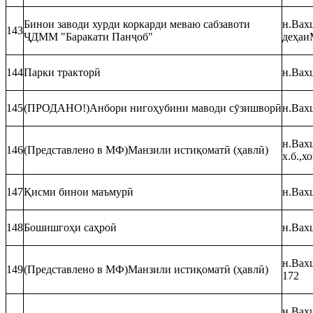
Бинои заводи хурди коркарди меваю сабзавоти
н.Вахш
143
ҶДММ "Баракати Панҷоб"
деҳа
144
Парки тракторӣ
н.Вахш
145
(ПРОДАНО!)Анбори нигоҳубини маводи сӯзишворӣ
н.Вахш
н.Вахш
146
(Представлено в МФ)Манзили истиқоматӣ (ҳавлӣ)
х.б.,
147
Қисми бинои маъмурӣ
н.Вахш
148
Бошишгоҳи саҳроӣ
н.Вахш
н.Вахш
149
(Представлено в МФ)Манзили истиқоматӣ (ҳавлӣ)
172
н.Вахш